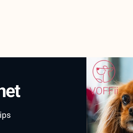
net
ips