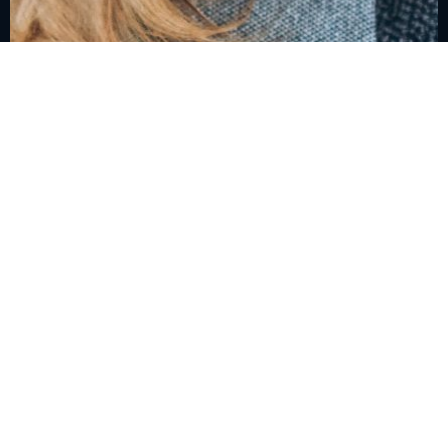
Mer Aktiv Hverdag For
Deg & Hunden Din
Ha det gøy sammen!
Hverdagslydighet
Mental Trening