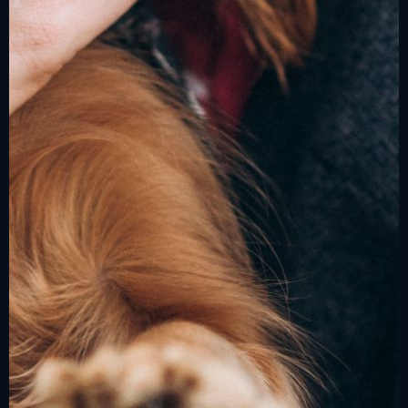
VOFFii – Lær dekk og bli, og masse mer med Stine
og Unik.
I appen har vi 40 treningsvideoer med