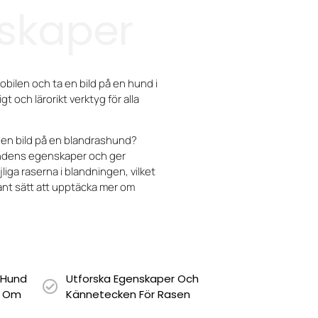
skaper
ilen och ta en bild på en hund i
gt och lärorikt verktyg för alla
 en bild på en blandrashund?
ndens egenskaper och ger
iga raserna i blandningen, vilket
ssant sätt att upptäcka mer om
n Hund
Utforska Egenskaper Och
r Om
Kännetecken För Rasen