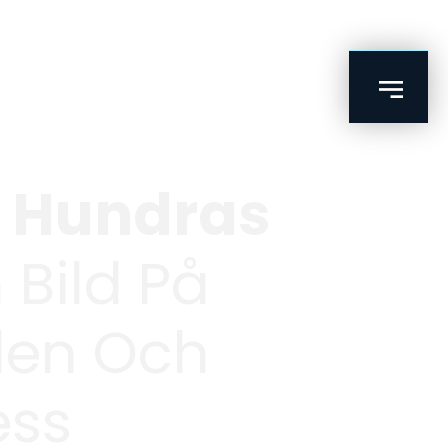
a Hundras
 Bild På
en Och
ess