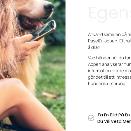
Egen
Använd kameran på mob
RaseID i appen. Ett roli
åldrar!
Vad händer när du tar
Appen analyserar hu
information om de möjl
gör det till ett intre
hundens ursprung.
Ta En Bild På E
Du Vill Veta Me