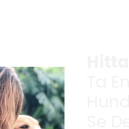
Hitt
Ta En
Hund
Se D