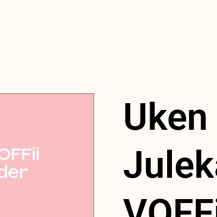
Uken 
Julek
VOFFi