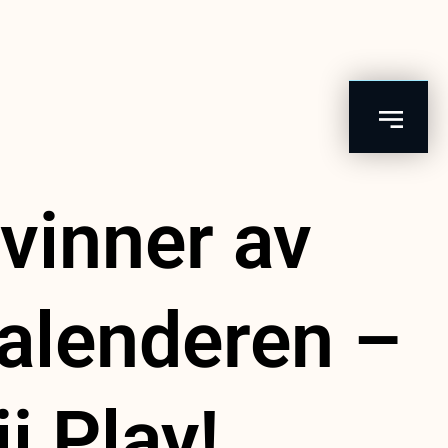
vinner av
alenderen –
i Play!