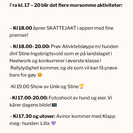
F
ra kl. 17 – 20 blir det flere morsomme aktiviteter:
–
Kl 18.00
åpner SKATTEJAKT i appen med fine
premier!
–
Kl 18.00- 20.00:
Prøv Ativktetsløype m/ hunden
din! Stine Ingebrigtsvold som er på landslaget i
Heelwork og konkurrerer i øverste klasse i
Rallylydighet kommer, og de som vil kan få prøve
bare for gøy
-Kl 19.00 Show av Unik og Stine
–
Kl 17.00-20.00:
Fotoshoot av hund og eier. Vi
kårer dagens bilde!
–
Kl 17.30 og utover:
Avinor kommer med Klapp
meg- hunden Lilla