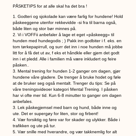
PÅSKETIPS for at alle skal ha det bra !
1. Godteri og sjokolade kan være farlig for hundene! Hold
påskeeggene utenfor rekkevidde -si fra til barna også,
både liten og stor bør minnes på.
2. Vi i VOFFii anbefaler å lage et eget «påskeegg» til
hunden med hundegodis ; ) Pakk inn godbiter i f. eks. en
tom tørkepapirrull, og surr det inn i noe hunden må jobbe
litt for å få det ut av, f eks et håndkle eller gjem det godt
inn i et pledd. Alle i familien må være inkludert og feire
påsken..
3. Mental trening for hunden 1-2 ganger om dagen, gjør
hundene våre gladere. De trenger å bruke hodet og føle
at de bruker seg også mentalt. Trenger du tips: Se på
våre treningsvideoer kategori Mental Trening. I påsken
har vi ofte mer tid. Kun 6-8 minutter to ganger om dagen
anbefales.
3. Lek påskegjemsel med barn og hund, både inne og
ute. Det er supergøy for liten, stor og firbent!
4. Vær forsiktig og føre var for skader og ulykker. Både i
trafikken og ute på tur.
5. Vær snille med hverandre, og vær takknemlig for alt