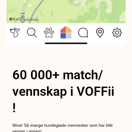
60 000+ match/
vennskap i VOFFii
!
Wow! Så mange hundeglade mennesker som har blitt
venner i appen!