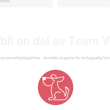
esnak.
 bli en del av Team 
 ny samarbejdspartner – kontakt os gerne for en hyggelig for