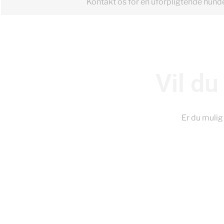
Kontakt os for en uforpligtende hund
Vil du
Er du mulig