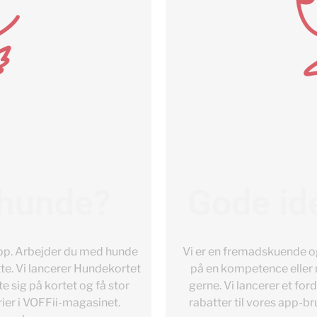
 hunde?
Gode id
app. Arbejder du med hunde
Vi er en fremadskuende o
tte. Vi lancerer Hundekortet
på en kompetence eller n
e sig på kortet og få stor
gerne. Vi lancerer et fo
rier i VOFFii-magasinet.
rabatter til vores app-b