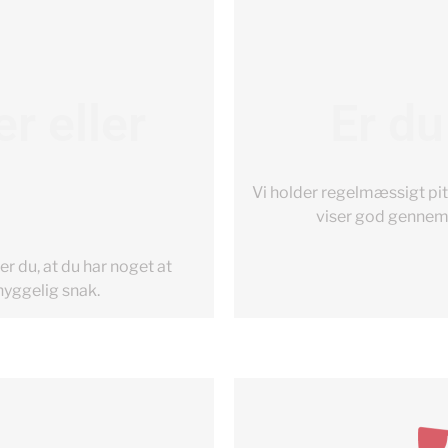
r eller
Er du
Vi holder regelmæssigt pit
viser god gennemf
 du, at du har noget at
 hyggelig snak.