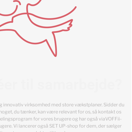
éer til samarbejde?
g innovativ virksomhed med store vækstplaner. Sidder du
oget, du tænker, kan være relevant for os, så kontakt os
rdelingsprogram for vores brugere og har også viaVOFFii-
rugere. Vi lancerer også SET UP-shop for dem, der sælger