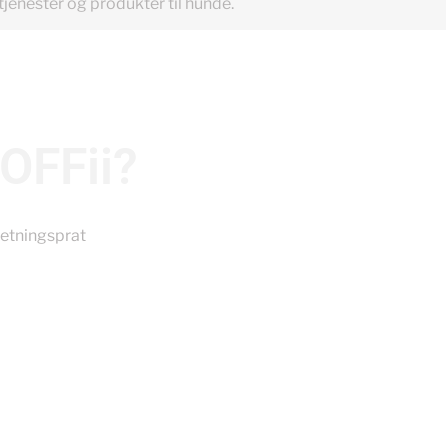
tjenester og produkter til hunde.
VOFFii?
retningsprat